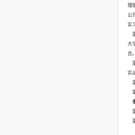
理
公
实
大
合
实