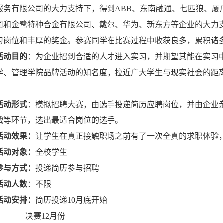
服务有限公司的大力支持下，得到ABB、东南融通、七匹狼、厦
司和金鹭特种合金有限公司、戴尔、华为、新东方等企业的大力
习岗位和丰厚的奖金。参赛同学在比赛过程中收获良多，累积诸
活动目的
：为企业招到合适的人才进入实习，并期望其能在实习
学、管理学院品牌活动的知名度，拉近广大学生与现实社会的距
。
活动形式
：模拟招聘大赛，由选手投递简历应聘岗位，并由企业
战等环节，选出最适合岗位的选手。
活动效果：
让学生在真正接触职场之前有了一次全真的求职体验
活动对象：
全校学生
参与方式：
投递简历参与招聘
活动人数
：不限
活动安排：
简历投递10月底开始
决赛12月份