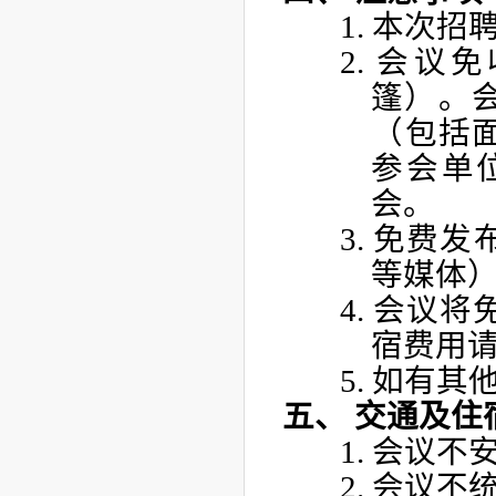
1.
本次招
2.
会议免
篷）。
（包括
参会单
会。
3.
免费发
等媒体
4.
会议将
宿费用
5.
如有其
五、
交通及住
1.
会议不
2.
会议不