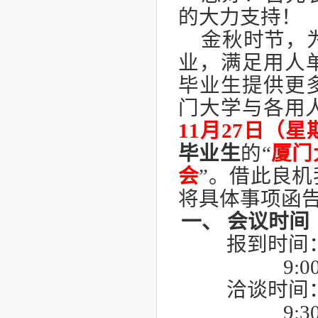
的大力支持！
金秋时节，
业
，
满足用人
毕业生提供更
门大学与各用
11月27日
（星
毕业生
的
“
厦门
会
”
。借此良机
将
具体事项函
一、
会议时间
报到时间
9:0
洽谈时间
9:3