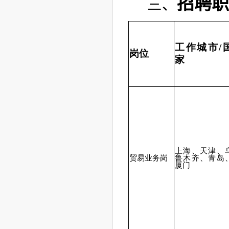
招聘
工作城市/
岗位
家
上海、天津、
贸易业务岗
鲁木齐、青岛
厦门