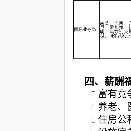
南美、巴西、
尼、
孟加拉、
国际业务岗
朗、乌兹别克
坦、阿尔及利亚
四、薪酬
富有竞
养老、
住房公