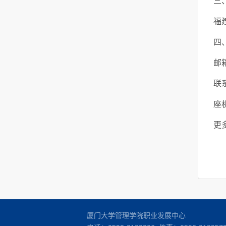
三
福
四
邮
联
座机
更
厦门大学管理学院职业发展中心