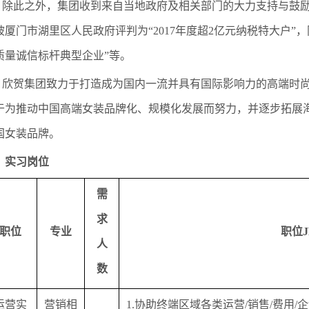
除此之外，集团收到来自当地政府及相关部门的大力支持与鼓
被厦门市湖里区人民政府评判为“2017年度超2亿元纳税特大户”
质量诚信标杆典型企业”等。
欣贺集团致力于打造成为国内一流并具有国际影响力的高端时
于为推动中国高端女装品牌化、规模化发展而努力，并逐步拓展
国女装品牌。
、
实习岗位
需
求
职位
专业
职位J
人
数
运营实
营销相
1.协助终端区域各类运营/销售/费用/