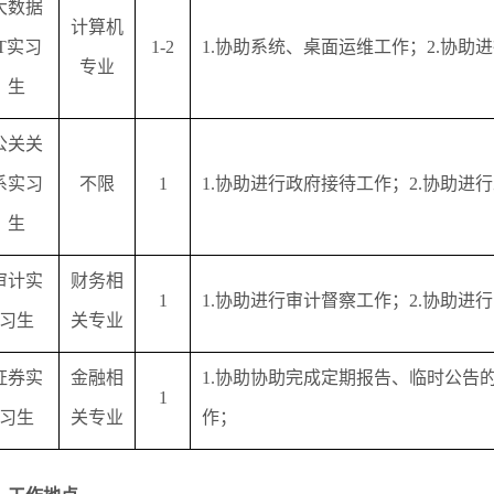
大数据
计算机
IT实习
1-2
1.协助系统、桌面运维工作；2.协助
专业
生
公关关
系实习
不限
1
1.协助进行政府接待工作；2.协助进
生
审计实
财务相
1
1.协助进行审计督察工作；2.协助进
习生
关专业
证券实
金融相
1.协助协助完成定期报告、临时公告
1
习生
关专业
作；