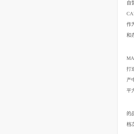
自营
CA
作
和
M
打
产
平
的
档