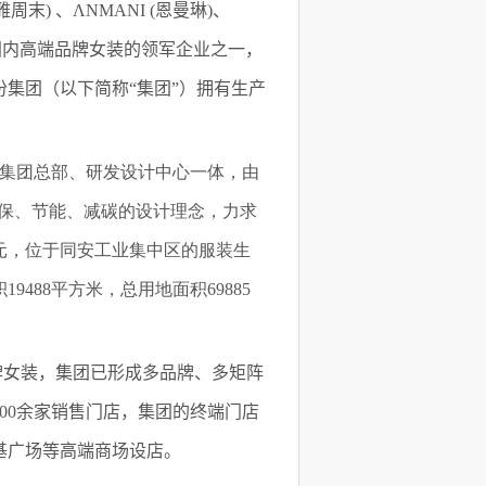
周末) 、ΛNMANI (恩曼琳)、
际)，是国内高端品牌女装的领军企业之一，
份集团（以下简称
“集团”）拥有生产
，集集团总部、研发设计中心一体，由
环保、节能、减碳的设计理念，力求
亿元，位于同安工业集中区的服装生
488平方米，总用地面积69885
牌女装，集团已形成
多品牌、多矩阵
500余家销售门店，集团的终端门店
基广场等高端商场设店。