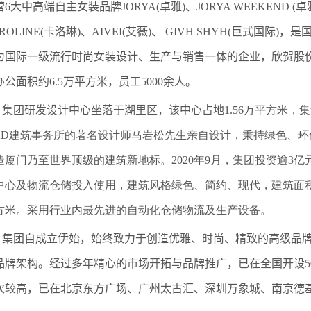
6大中高端自主女装品牌JORYA(卓雅)、JORYA WEEKEND (卓雅
ROLINE(卡洛琳)、AIVEI(艾薇)、 GIVH SHYH(巨式国
为国际一级流行时尚女装设计、生产与销售一体的企业，欣贺股
办公面积约6.5万平方米，员工5000余人。
集团研发设计中心坐落于湖里区，该中心占地
1.56万平方米
AD建筑事务所的著名设计师马岩松先生亲自设计，秉持绿色、
造厦门乃至世界顶级的建筑新地标。2020年9月，集团投资逾3
中心及物流仓储投入使用，建筑风格绿色、简约、现代，建筑面积19
方米。采用行业内最先进的自动化仓储物流及生产设备。
集团自成立伊始，始终致力于创造优雅、时尚、精致的高级品
品牌架构。
经过多年精心的市场开拓与品牌推广，已在全国开设
次较高，已在北京东方广场、广州太古汇、深圳万象城、南京德