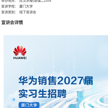
举办地点：
庄汉水楼(南强二)109
宣讲学校：
厦门大学
宣讲类别：
线下宣讲会
宣讲会详情