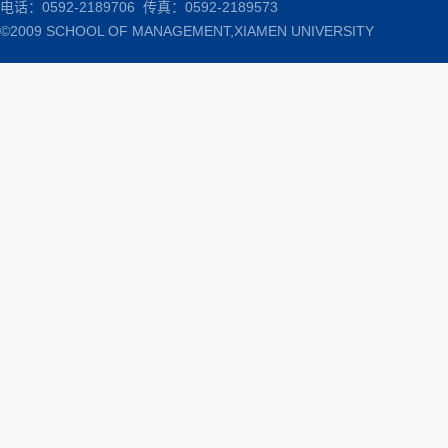
电话：0592-2189706 传真：0592-2189573
©2009 SCHOOL OF MANAGEMENT,XIAMEN UNIVERSITY